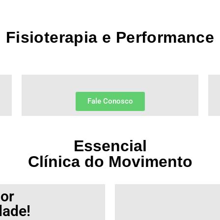
Fisioterapia e Performance
Fale Conosco
Essencial
Clínica do Movimento
or
dade!