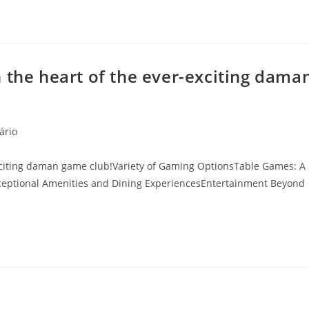
 the heart of the ever-exciting dama
ário
exciting daman game club!Variety of Gaming OptionsTable Games: A
xceptional Amenities and Dining ExperiencesEntertainment Beyond